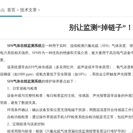
首页
>
技术文章
>
别让监测“掉链子”
SF6气体在线监测系统
是一种用于实时、连续检测六氟化硫（SF6）气体浓度、
电力系统相关场所。SF6作为一种优良的绝缘和灭弧介质，被大量用于高压电气设备中
要。
该系统通常由SF6气体传感器（多采用红外、超声波或半导体原理）、氧气浓度检测模
设阈值（如1000 ppm）或氧含量低于安全限值（如18%），系统会立即触发声
SF6气体在线监测系统
的维护保养要点如下：
1、日常巡检与检查
设备外观与完整性检查：每日检查监控主机、传感器、声光报警器等设备的外观完
管路，避免了数据失真。
环境条件确认：确认设备安装位置无强电磁干扰源，周围温湿度符合传感器工作要求（通
自检功能检查：通过操作界面或手机APP检查系统自检功能是否正常，包括声光报
2、定期校准与误差控制
校准周期与标准：根据《六氟化硫气体泄漏在线监测报警装置运行维护导则》，系统需每年进