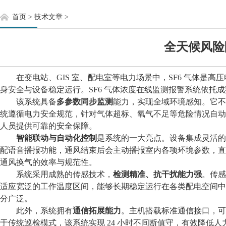
首页
>
技术文章
>
全天候风险
在变电站、
GIS 室、配电室等电力场景中，SF6 气体
身安全与设备稳定运行。SF6 气体浓度在线监测报警系统依
该系统具备
多参数同步监测
能力，实现全域环境感知。它不
统遵循电力安全规范，针对气体超标、氧气不足等危险情况自动
人员提供可靠的安全保障。
智能联动与自动化控制
是系统的一大亮点。设备集成灵活
配语音播报功能，通风结束后会主动播报室内各项环境参数，直
通风换气的效率与规范性。
系统采用成熟的传感技术，
检测精准、抗干扰能力强
。传感
适应宽泛的工作温度区间，能够长期稳定运行在各类配电空间中
分广泛。
此外，系统拥有
通信拓展能力
。主机搭载标准通信接口，可
于传统巡检模式，该系统实现
24 小时不间断值守，有效降低人