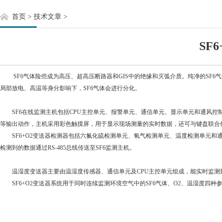
首页
>
技术文章
>
SF
SF6气体险些成为高压、超高压断路器和GIS中的绝缘和灭弧介质。纯净的SF6
局部放电、高温等身分影响下，SF6气体会进行分化。
SF6在线监测主机包括CPU主控单元、报警单元、通信单元、显示单元和通风控
等输出动作，主机采用彩色触摸屏，用于显示现场测量的实时数据，还可与键盘联合
SF6+O2变送器检测器包括六氟化硫检测单元、氧气检测单元、温度检测单元和通
检测到的数据通过RS-485总线传送至SF6监测主机。
温湿度变送器主要由温湿度传感器、通信单元及CPU主控单元组成，能实时监测到环境
SF6+O2变送器系统用于同时连续监测环境空气中的SF6气体、O2、温湿度四种