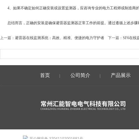
4、如果不确定如何正确安装或设置监测器，应咨询专业的电力工程师或制造商的
总结而言，正确的安装是确保避雷器监测器正常工作的前提。通过遵循上述步骤和
上一篇：
避雷器在线监测系统：高效、精准、便捷的电力守护者
下一篇：
SF6在
首页
公司简介
产品展示
|
|
苏公网安备 32041102001681号