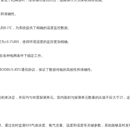
气含量低于此阈值时，报警输出接点闭合，提醒操作人员采取相应措施。
性和准确性。
度达到0.1℃，为系统提供了精确的温度监控数据。
精度为±0.1%RH，使得环境湿度的监控更加精确。
，能够在各种电网条件下稳定工作。
ODBUS-RTU通讯协议，保证了数据传输的高效性和准确性。
积来决定，并应均匀布置探测单元。室内面积与探测单元数量的比值不应大于25，
。通过实时监测SF6气体浓度、氧气含量、温度和湿度等关键参数，系统能够及时发