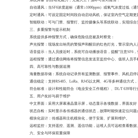
系统具备*的自动化能力，无需人工干预即可应对险情：
自动通风：当SF6浓度超标（通常≥1000ppm）或氧气浓度过低（通
定时通风：可设定固定时间段自动启动风机，保证室内空气定期更
智能联动：可与门禁、报警灯、监控摄像头等系统联动，实现综合
三、多重报警与提示机制
系统提供多种报警方式，确保危险信息被及时察觉：
声光报警：现场发出响亮的警报声和醒目的红色灯光，警示室内人
语音提示：当人员接近时，系统可自动播放语音，提醒“注意SF6，
远程报警：通过通信网络将报警信息发送至监控中心、值班人员手
四、高可靠性与数据追溯
海量数据存储：系统自动记录所有监测数据、报警事件、风机启停记
通信稳定：支持RS485、LoRa、RJ45以太网、4G等多种通信方
符合标准：设计和性能符合《电业安全工作规程》、DL/T 639等
五、用户友好与易于维护
中文界面：采用大屏幕液晶显示屏，动态显示各项数据，界面友好
状态自检：实时显示各传感器的通信状态，故障时能快速定位问题
模块化设计：传感器和主机模块化，便于安装、扩展和维护。
远程监控：支持遥控、遥测、遥信功能，运维人员可远程查看数据
六、安全与环保双重保障