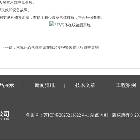
人员窒息或中毒事故。
缘失效和设备故障。
，及时监测和修复泄漏，有助于减少温室气体排放，符合环保要求。
下一篇：
六氟化硫气体泄漏在线监测报警装置运行维护导则
品展示
新闻资讯
技术文章
工程案例
|
|
|
备案号：
苏ICP备2025211822号-1
站点地图
版权所有© 20