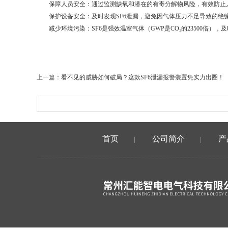
保障人员安全：通过监测缺氧和潜在的有毒分解物风险，有效防止
保护设备安全：及时发现SF6泄漏，避免因气体压力不足导致的绝
减少环境污染：SF6是强效温室气体（GWP是CO₂的23500倍）
上一篇：
看不见的威胁如何破局？这款SF6泄漏报警装置凭实力出圈！
首页
公司简介
产
|
|