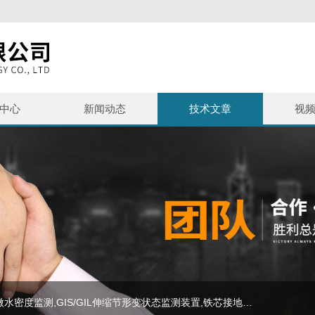
中心
新闻动态
技术文章
视
主营产品：SF6泄漏监测报警系统,避雷器监测系统,SF6微水密度监测,GIS/GIL伸缩节形变状态监测装置,铁芯接地监测,等电力在线监测设备,SF6气体报警装置,SF6+O2气体变送器,SF6泄漏监测系统,SF6在线监测装置,避雷器在线监测系统