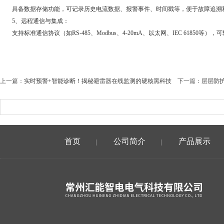
具备数据存储功能，可记录历史电流数据、报警事件、时间戳等，便于故障追溯
5、远程通信与集成：
支持标准通信协议（如RS-485、Modbus、4-20mA、以太网、IEC 618
上一篇：
实时预警+智能诊断！揭秘避雷器在线监测的硬核黑科技
下一篇：
层层防
首页
公司简介
产品展示
|
|