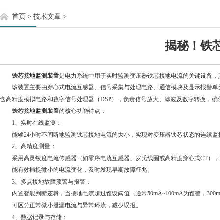
首页
>
技术文章
>
揭秘！铁
铁芯接地监测装置
是电力系统中用于实时监测变压器铁芯接地电流的关键设备，
该装置主要由穿心式电流互感器、信号采集与处理电路、通信模块及显示报警单元
含高精度模拟电路和数字信号处理器（DSP），负责信号放大、滤波及数字转换，确保测
铁芯接地监测装置
的核心功能特点：
1、实时在线监测：
能够24小时不间断地监测铁芯接地电流的大小，实现对变压器铁芯状态的连续监
2、高精度测量：
采用高灵敏度电流传感器（如零序电流互感器、罗氏线圈或高精度穿心式CT），可
能有效捕捉微小的电流变化，及时发现早期故障征兆。
3、多点接地故障预警与报警：
内置智能判断逻辑，当接地电流超过预设阈值（通常50mA~100mA为预警，30
可区分正常微小泄漏电流与异常环流，减少误报。
4、数据记录与存储：