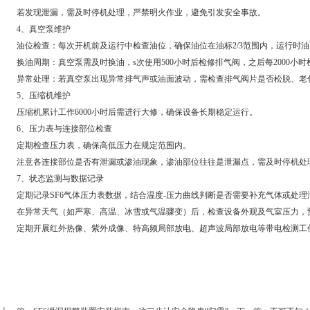
若发现泄漏，需及时停机处理，严禁明火作业，避免引发安全事故。
4、真空泵维护
油位检查：每次开机前及运行中检查油位，确保油位在油标2/3范围内，运行时油面
换油周期：真空泵需及时换油，s次使用500小时后检修排气阀，之后每2000小
异常处理：若真空泵出现异常排气声或油面波动，需检查排气阀片是否松脱、老化
5、压缩机维护
压缩机累计工作6000小时后需进行大修，确保设备长期稳定运行。
6、压力表与连接部位检查
定期检查压力表，确保高低压力在规定范围内。
注意各连接部位是否有泄漏或渗油现象，渗油部位往往是泄漏点，需及时停机处
7、状态监测与数据记录
定期记录SF6气体压力表数据，结合温度-压力曲线判断是否需要补充气体或处理
在异常天气（如严寒、高温、冰雪或气温骤变）后，检查设备外观及气室压力，预
定期开展红外热像、紫外成像、特高频局部放电、超声波局部放电等带电检测工作