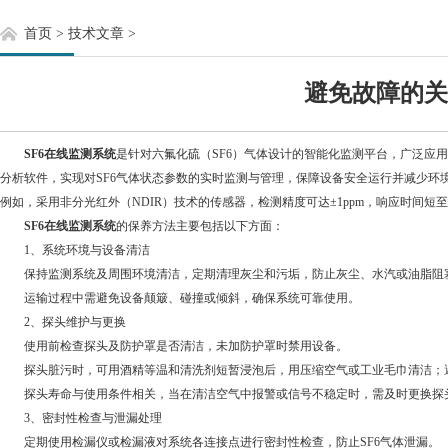
首页
>
技术文章
>
避免故障的关
SF6在线监测系统
是针对六氟化硫（SF6）气体设计的智能化监测平台，广泛应
分析软件，实现对SF6气体状态参数的实时监测与管理，保障设备安全运行并减少环境
例如，采用非分光红外（NDIR）技术的传感器，检测精度可达±1ppm，响应时间短
SF6在线监测系统
的保养方法主要包括以下方面：
1、系统环境与设备清洁
保持监测系统及周围环境清洁，定期清理灰尘和污垢，防止灰尘、水汽或油脂阻
运输过程中需避免设备颠簸、碰撞或倾斜，确保系统可靠使用。
2、探头维护与更换
使用前检查探头及防护罩是否清洁，未加防护罩时禁用设备。
探头脏污时，可用酒精等温和清洗剂短暂浸泡后，用压缩空气或工业毛巾清洁；避
探头寿命与使用条件相关，当在清洁空气中报警或信号不稳定时，需及时更换探
3、密封性检查与泄漏处理
定期使用检漏仪或检漏液对系统各连接点进行密封性检查，防止SF6气体泄漏。