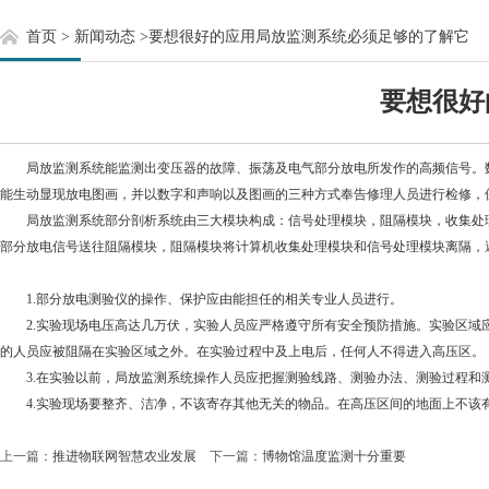
首页
>
新闻动态
>
要想很好的应用局放监测系统必须足够的了解它
要想很好
局放监测系统能监测出变压器的故障、振荡及电气部分放电所发作的高频信号。数
能生动显现放电图画，并以数字和声响以及图画的三种方式奉告修理人员进行检修，保
局放监测系统部分剖析系统由三大模块构成：信号处理模块，阻隔模块，收集处理
部分放电信号送往阻隔模块，阻隔模块将计算机收集处理模块和信号处理模块离隔，
1.部分放电测验仪的操作、保护应由能担任的相关专业人员进行。
2.实验现场电压高达几万伏，实验人员应严格遵守所有安全预防措施。实验区域应
的人员应被阻隔在实验区域之外。在实验过程中及上电后，任何人不得进入高压区。
3.在实验以前，局放监测系统操作人员应把握测验线路、测验办法、测验过程和
4.实验现场要整齐、洁净，不该寄存其他无关的物品。在高压区间的地面上不该有
上一篇：
推进物联网智慧农业发展
下一篇：
博物馆温度监测十分重要