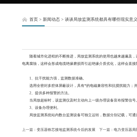
首页
>
新闻动态
>
谈谈局放监测系统都具有哪些现实意
随着城市化进程的不断推进，局放监测系统的使用也越来越遍及，这
电离腐蚀，这样会形成电缆绝缘磨损而引起绝缘介质劣化，这样会直接
1、抗干扰能力强，监测数据准确。
选用全密封多腔体屏蔽设计，具有*的电磁兼容性和抗搅扰能力；并配
2、提供多种报警的方法。
当局放超标时，该监测仪及时主动向上一级办理设备宣布报警信号。
3、设备办理便利。
局放监测系统站内数台监测设备可独立运转，数据分别记载，可通过
上一篇：
变压器铁芯接地监测系统今后的发展
下一篇：
电力变压器局