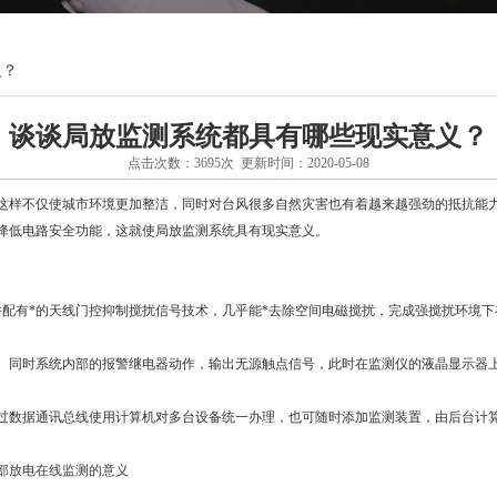
义？
谈谈局放监测系统都具有哪些现实意义？
点击次数：3695次 更新时间：2020-05-08
样不仅使城市环境更加整洁，同时对台风很多自然灾害也有着越来越强劲的抵抗能力
降低电路安全功能，这就使局放监测系统具有现实意义。
有*的天线门控抑制搅扰信号技术，几乎能*去除空间电磁搅扰，完成强搅扰环境下
同时系统内部的报警继电器动作，输出无源触点信号，此时在监测仪的液晶显示器上
数据通讯总线使用计算机对多台设备统一办理，也可随时添加监测装置，由后台计
部放电在线监测的意义