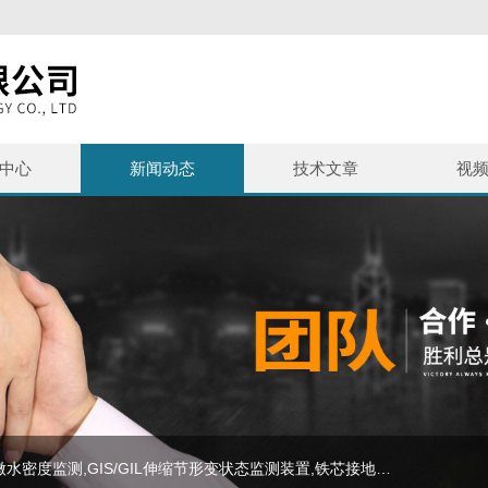
中心
新闻动态
技术文章
视
主营产品：SF6泄漏监测报警系统,避雷器监测系统,SF6微水密度监测,GIS/GIL伸缩节形变状态监测装置,铁芯接地监测,等电力在线监测设备,SF6气体报警装置,SF6+O2气体变送器,SF6泄漏监测系统,SF6在线监测装置,避雷器在线监测系统