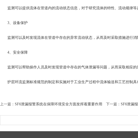
监测可以提供流体在管道内的流动状态信息，对于研究流体的特性、流动规律等
3、设备保护
监测可以及时发现流体在管道中存在的异常流动状态，从而及时采取措施进行消
4、安全保障
监测可以帮助操作人员及时发现管道中存在的气体泄漏等问题，从而采取相应的
护层环流监测标准规范的制定和实施对于工业生产过程中流体输送和工艺控制具有
上一篇：
SF6泄漏报警系统在保障环境安全方面发挥着重要作用
下一篇：
SF6泄