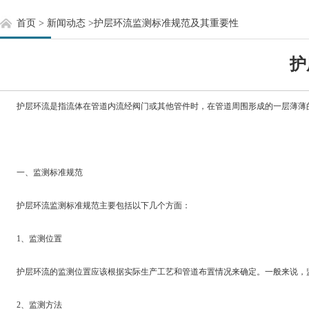
首页
>
新闻动态
>
护层环流监测标准规范及其重要性
护
护层环流是指流体在管道内流经阀门或其他管件时，在管道周围形成的一层薄薄
一、监测标准规范
护层环流监测标准规范主要包括以下几个方面：
1、监测位置
护层环流的监测位置应该根据实际生产工艺和管道布置情况来确定。一般来说，监
2、监测方法