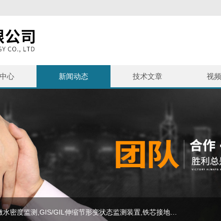
中心
新闻动态
技术文章
视
主营产品：SF6泄漏监测报警系统,避雷器监测系统,SF6微水密度监测,GIS/GIL伸缩节形变状态监测装置,铁芯接地监测,等电力在线监测设备,SF6气体报警装置,SF6+O2气体变送器,SF6泄漏监测系统,SF6在线监测装置,避雷器在线监测系统