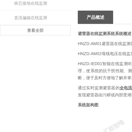
铁芯接地在线监测
产品概述
直流偏磁在线监测
查看全部
避雷器在线监测系统
系统概述
HNZD-AM01避雷器在线
HNZD-AM02母线电压在
HNZD-IED01智能在线
理，使系统的抗干扰性能、
断，便于及时方便地了解并掌
通过实时监测避雷器的
全电
发现避雷器由污秽或内部受潮
系统架构图