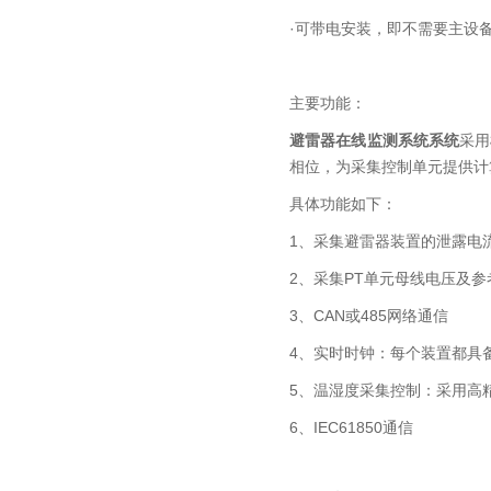
·可带电安装，即不需要主设
主要功能：
避雷器在线监测系统
系统
采用
相位，为采集控制单元提供计
具体功能如下：
1、采集避雷器装置的泄露电
2、采集PT单元母线电压及参
3、CAN或485网络通信
4、实时时钟：每个装置都具
5、温湿度采集控制：采用高
6、IEC61850通信