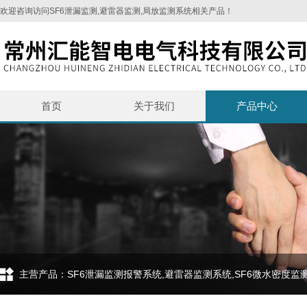
欢迎咨询访问SF6泄漏监测,避雷器监测,局放监测系统相关产品！
首页
关于我们
产品中心