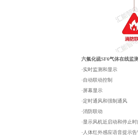
六氟化硫SF6气体在线监
·实时监测和显示
·自动联动控制
·屏幕显示
·定时通风和强制通风
·消防联动
·显示风机近启动和停止时
·人体红外感应语音提示告