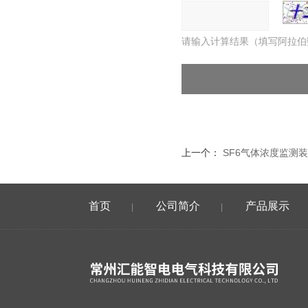
请输入计算结果（填写阿拉伯
上一个：
SF6气体浓度监测
首页
公司简介
产品展示
|
|