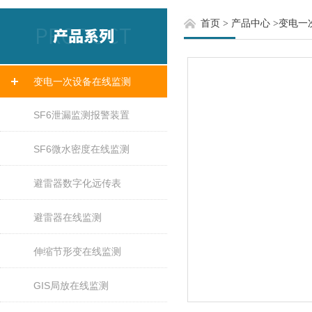
首页
>
产品中心
>
变电一
变电一次设备在线监测
SF6泄漏监测报警装置
SF6微水密度在线监测
避雷器数字化远传表
避雷器在线监测
伸缩节形变在线监测
GIS局放在线监测