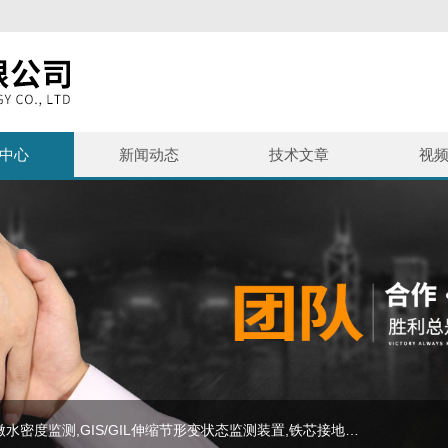
中心
新闻动态
技术文章
视
主营产品：SF6泄漏监测报警系统,避雷器监测系统,SF6微水密度监测,GIS/GIL伸缩节形变状态监测装置,铁芯接地监测,等电力在线监测设备,SF6气体报警装置,SF6+O2气体变送器,SF6泄漏监测系统,SF6在线监测装置,避雷器在线监测系统