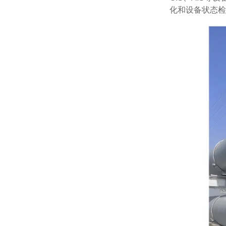
化和设备状态检