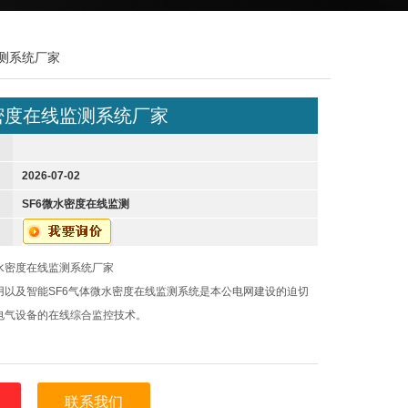
监测系统厂家
水密度在线监测系统厂家
2026-07-02
SF6微水密度在线监测
微水密度在线监测系统厂家
应用以及智能SF6气体微水密度在线监测系统是本公电网建设的迫切
6电气设备的在线综合监控技术。
联系我们