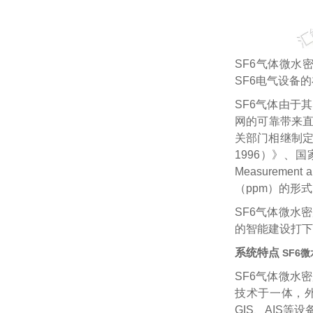
SF6气体微水
SF6电气设备
SF6气体由于
网的可靠带来直
关部门相继制定
1996）》、国家
Measurement
（ppm）的形
SF6气体微水
的智能建设打下
系统特点
SF6
SF6气体微水
技术于一体，
GIS、AIS