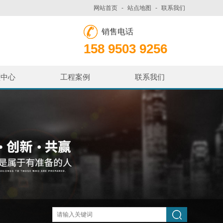
网站首页
-
站点地图
-
联系我们
销售电话
158 9503 9256
频中心
工程案例
联系我们