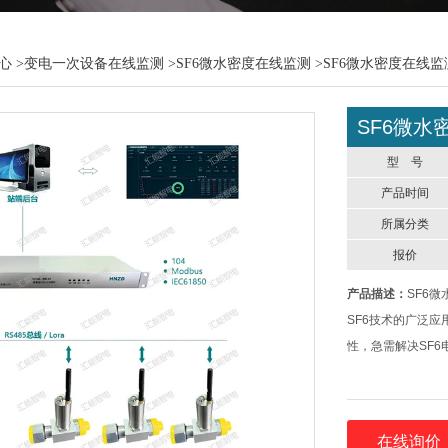
心
>
变电一次设备在线监测
>
SF6微水密度在线监测
>SF6微水密度在线
SF6微
型 号
产品时间
所属分类
报价
产品描述：
SF6
SF6技术的广泛
性，急需解决SF
在线询价