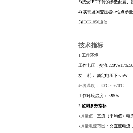
3)
接受IED下传的参数配置
4)
实现监测
变压器中性点
参量
5)
IEC61850通信
技术指标
1 工作环境
工作电压：交流 220V±15%,50
功 耗： 额定电压下＜5W
环境温度：-40℃ ~ +70℃
工作环境湿度： ≤95％
2 监测参数指标
测量值：
直流（平均值）电
●
测量电流范围：
交直流电流，
●