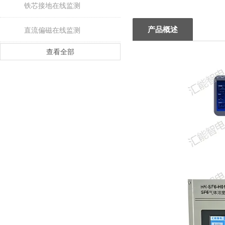
铁芯接地在线监测
产品概述
直流偏磁在线监测
查看全部