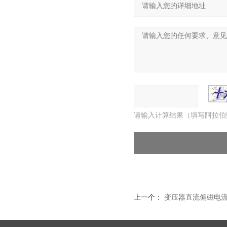
请输入计算结果（填写阿拉伯
上一个：
变压器直流偏磁电