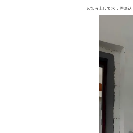
5.如有上传要求，需确认