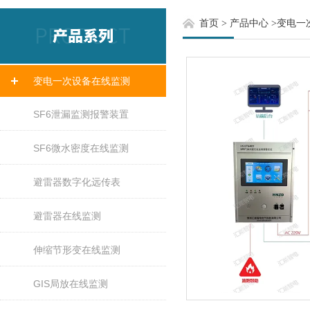
首页
>
产品中心
>
变电一
变电一次设备在线监测
SF6泄漏监测报警装置
SF6微水密度在线监测
避雷器数字化远传表
避雷器在线监测
伸缩节形变在线监测
GIS局放在线监测