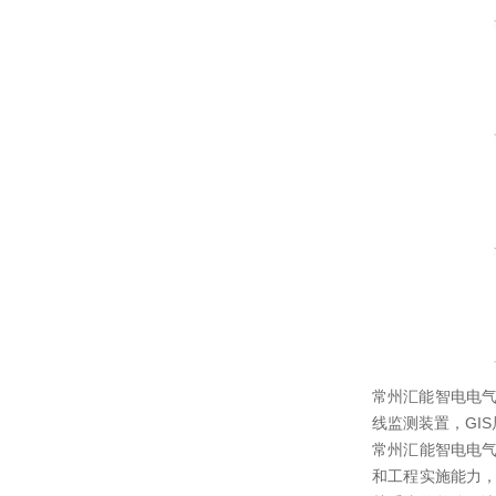
常州汇能智电电气
线监测装置，GI
常州汇能智电电
和工程实施能力