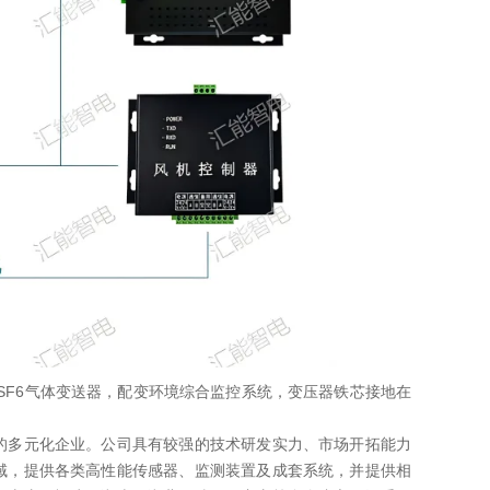
SF6气体变送器，配变环境综合监控系统，变压器铁芯接地在
的多元化企业。公司具有较强的技术研发实力、市场开拓能力
域，提供各类高性能传感器、监测装置及成套系统，并提供相