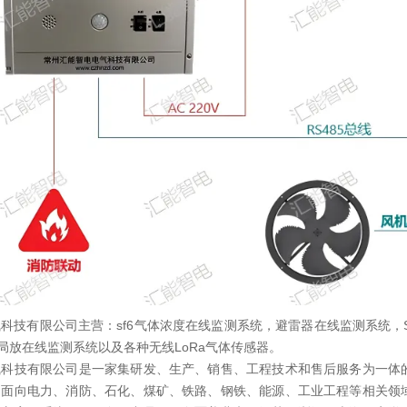
科技有限公司主营：sf6气体浓度在线监测系统，避雷器在线监测系统，
S局放在线监测系统以及各种无线LoRa气体传感器。
气科技有限公司是一家集研发、生产、销售、工程技术和售后服务为一体
，面向电力、消防、石化、煤矿、铁路、钢铁、能源、工业工程等相关领