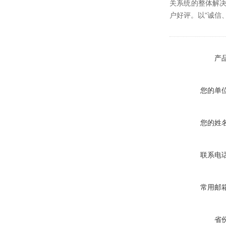
关系统的整体解
户好评。以“诚信
产
您的单
您的姓
联系电
常用邮
省