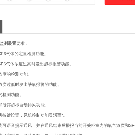
线监测装置
要求：
SF6气体的定量检测功能。
SF6气体浓度过高时发出超标报警功能。
浓度的检测功能。
浓度过低时发出缺氧报警的功能。
的检测功能。
和泄露超标自动排风功能。
风按键设置，风机控制功能灵活而*。
统可语音提示通风，并在通风结束后播报当前开关柜室内的氧气浓度和S