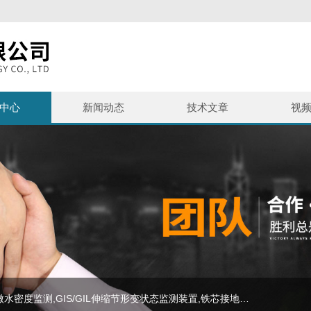
中心
新闻动态
技术文章
视
主营产品：SF6泄漏监测报警系统,避雷器监测系统,SF6微水密度监测,GIS/GIL伸缩节形变状态监测装置,铁芯接地监测,等电力在线监测设备,SF6气体报警装置,SF6+O2气体变送器,SF6泄漏监测系统,SF6在线监测装置,避雷器在线监测系统