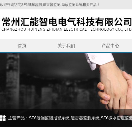
欢迎咨询访问SF6泄漏监测,避雷器监测,局放监测系统相关产品！
首页
关于我们
产品中心