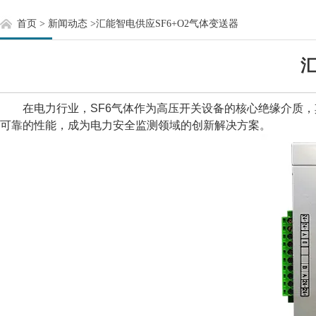
首页
>
新闻动态
>
汇能智电供应SF6+O2气体变送器
汇
在电力行业，SF6气体作为高压开关设备的核心绝缘介质，其
可靠的性能，成为电力安全监测领域的创新解决方案。