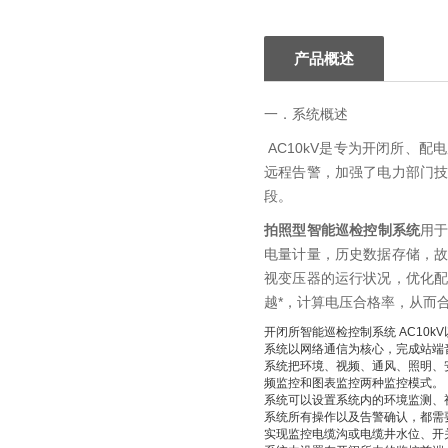
产品概述
一．系统概述
AC10kV是专为开闭所、
远程告警，加强了电力部门
段。
拍照型智能巡检控制系统
用于
电量计量，历史数据存储，
视变压器的运行状况，优化
越*，计算电压合格率，从而
开闭所智能巡检控制系统 AC10
系统以网络通信为核心，完成站端
系统把环境、视频、通风、照明、
频监控和图表监控两种监控模式。
系统可以设置系统内的环境监测、
系统所有操作以及告警确认，都需
实现监控电缆沟或电缆井水位、开