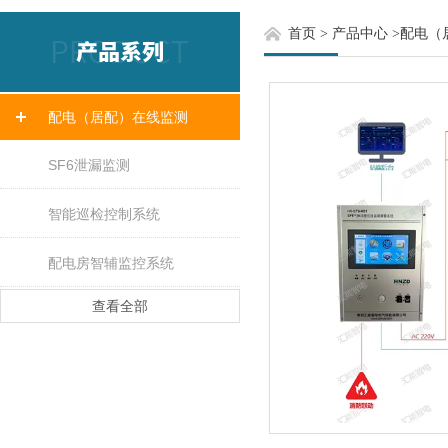
首页
>
产品中心
>
配电（
配电（居配）在线监测
SF6泄漏监测
智能巡检控制系统
配电房智辅监控系统
查看全部